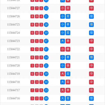
115044728
6
2
3
11
大
单
中
115044727
2
7
3
12
小
双
中
115044726
8
9
4
21
小
双
错
115044725
9
6
3
18
小
单
错
115044724
6
8
5
19
小
双
错
115044723
0
1
6
07
大
单
中
115044722
3
3
1
07
小
单
中
115044721
9
2
3
14
小
单
错
115044720
5
8
8
21
小
单
中
115044719
6
4
9
19
大
双
中
115044718
0
3
7
10
大
双
中
115044717
7
7
9
23
大
单
中
115044716
5
2
2
09
大
双
错