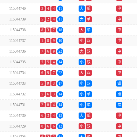
115044740
3
4
4
11
大
单
中
115044739
5
2
4
11
大
单
中
115044738
8
3
7
18
大
单
中
115044737
1
0
9
10
小
双
中
115044736
7
6
9
22
大
双
中
115044735
5
5
4
14
小
双
中
115044734
6
9
7
22
大
双
中
115044733
5
9
3
17
小
双
错
115044732
5
6
3
14
小
单
错
115044731
2
8
4
14
小
单
错
115044730
6
3
4
13
大
单
中
115044729
0
6
6
12
小
双
中