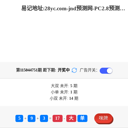
易记地址:28yc.com-jnd预测网-PC2.8预测走势网站
第
115044751
期 距下期:
开奖中
广告开关：
大双
未开:
5
期
小单
未开:
1
期
小双
未开:
14
期
5
9
3
17
大
单
咪牌
+
+
=
-