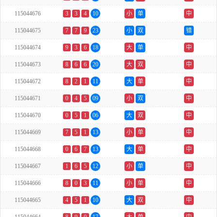
115044676
3
3
4
10
小
单
中
115044675
7
7
9
23
小
双
错
115044674
9
3
6
18
大
单
中
115044673
8
6
6
20
大
双
中
115044672
8
2
1
11
大
单
中
115044671
0
4
5
09
小
双
中
115044670
0
5
1
06
大
双
中
115044669
7
5
1
13
小
单
中
115044668
0
6
7
13
大
单
中
115044667
1
6
5
12
小
单
中
115044666
8
0
3
11
小
单
中
115044665
4
5
1
10
大
双
中