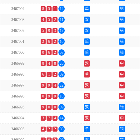
3467004
8
5
1
14
单
错
3467003
4
5
2
11
双
错
3467002
5
9
3
17
双
错
3467001
2
6
2
10
单
错
3467000
0
6
2
08
单
错
3466999
8
4
8
20
双
中
3466998
6
1
2
09
单
中
3466997
9
9
4
22
双
中
3466996
0
9
9
18
双
中
3466995
9
0
0
09
双
错
3466994
3
7
4
14
双
中
3466993
4
2
2
08
单
错