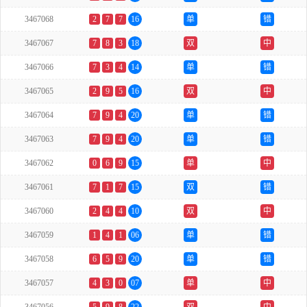
3467068
2
7
7
16
单
错
3467067
7
8
3
18
双
中
3467066
7
3
4
14
单
错
3467065
2
9
5
16
双
中
3467064
7
9
4
20
单
错
3467063
7
9
4
20
单
错
3467062
0
6
9
15
单
中
3467061
7
1
7
15
双
错
3467060
2
4
4
10
双
中
3467059
1
4
1
06
单
错
3467058
6
5
9
20
单
错
3467057
4
3
0
07
单
中