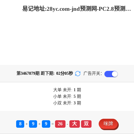
易记地址:28yc.com-jnd预测网-PC2.8预测走势网站
第
3467079
期 距下期:
02
分
05
秒
广告开关：
大单
未开:
1
期
小单
未开:
5
期
小双
未开:
3
期
8
9
9
26
大
双
咪牌
+
+
=
-