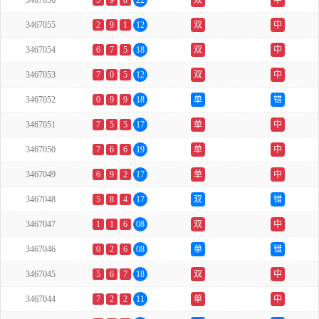
3467056
5
9
8
22
双
中
3467055
2
9
1
12
双
中
3467054
6
7
5
18
双
中
3467053
7
0
5
12
双
中
3467052
0
9
9
18
单
错
3467051
7
5
5
17
单
中
3467050
7
6
6
19
单
中
3467049
6
9
2
17
单
中
3467048
5
8
4
17
双
错
3467047
1
1
6
08
双
中
3467046
0
2
6
08
单
错
3467045
5
6
7
18
双
中
3467044
7
2
2
11
单
中