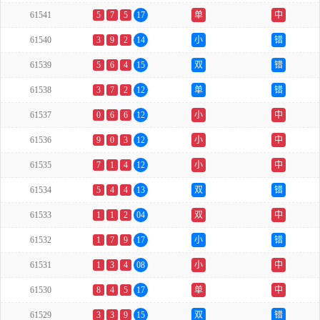
61541
5
7
5
17
单
中
61540
3
9
2
14
小
错
61539
5
6
4
15
双
错
61538
3
7
2
12
单
错
61537
0
6
6
12
小
中
61536
9
0
3
12
小
中
61535
7
1
4
12
小
中
61534
5
4
4
13
双
错
61533
1
1
2
04
双
中
61532
1
7
9
17
小
错
61531
1
3
4
08
小
中
61530
8
4
5
17
单
中
61529
3
3
9
15
双
错