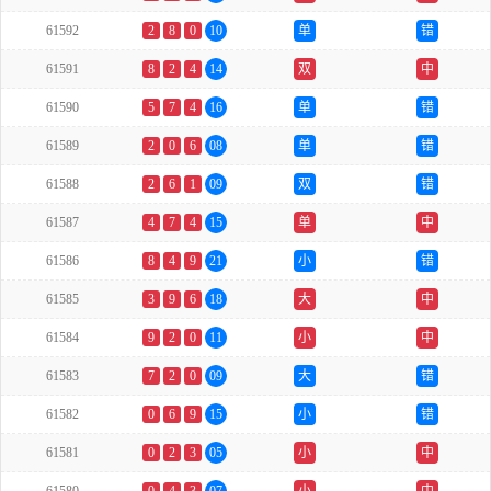
61592
2
8
0
10
单
错
61591
8
2
4
14
双
中
61590
5
7
4
16
单
错
61589
2
0
6
08
单
错
61588
2
6
1
09
双
错
61587
4
7
4
15
单
中
61586
8
4
9
21
小
错
61585
3
9
6
18
大
中
61584
9
2
0
11
小
中
61583
7
2
0
09
大
错
61582
0
6
9
15
小
错
61581
0
2
3
05
小
中