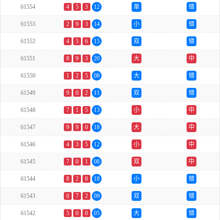
61554
4
5
3
12
单
错
61553
2
9
3
14
小
错
61552
4
5
6
15
双
错
61551
8
9
3
20
大
中
61550
1
2
5
08
大
错
61549
9
0
2
11
双
错
61548
7
1
5
13
小
中
61547
9
9
0
18
大
中
61546
4
3
5
12
小
中
61545
7
0
1
08
双
中
61544
8
2
8
18
小
错
61543
0
7
2
09
双
错
61542
5
0
0
05
大
错