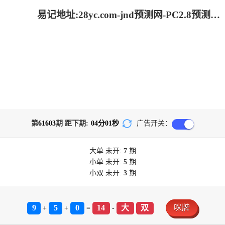
易记地址:28yc.com-jnd预测网-PC2.8预测走势网站
第
61603
期 距下期:
04
分
01
秒
广告开关：
大单
未开:
7
期
小单
未开:
5
期
小双
未开:
3
期
9
5
0
14
大
双
咪牌
+
+
=
-