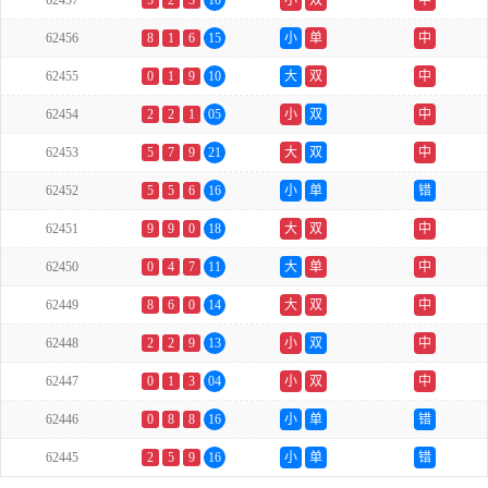
62457
5
2
3
10
小
双
中
62456
8
1
6
15
小
单
中
62455
0
1
9
10
大
双
中
62454
2
2
1
05
小
双
中
62453
5
7
9
21
大
双
中
62452
5
5
6
16
小
单
错
62451
9
9
0
18
大
双
中
62450
0
4
7
11
大
单
中
62449
8
6
0
14
大
双
中
62448
2
2
9
13
小
双
中
62447
0
1
3
04
小
双
中
62446
0
8
8
16
小
单
错
62445
2
5
9
16
小
单
错