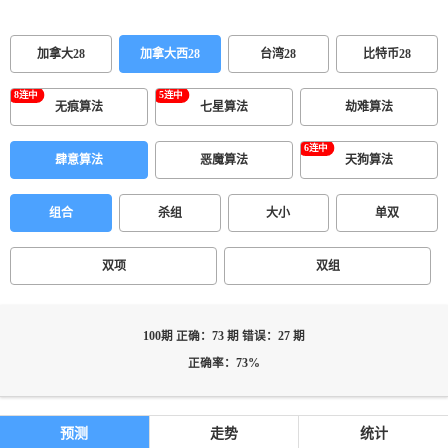
加拿大28
加拿大西28
台湾28
比特币28
无痕算法
七星算法
劫难算法
肆意算法
恶魔算法
天狗算法
组合
杀组
大小
单双
双项
双组
100期 正确：73 期 错误：27 期
正确率：73%
预测
走势
统计