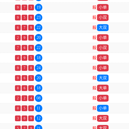
19
殺
小单
9
7
3
23
殺
小双
9
5
9
22
殺
大双
6
7
9
20
殺
小单
2
9
9
22
殺
小双
7
6
9
18
殺
小单
4
9
5
24
殺
小单
9
7
8
20
殺
大双
9
6
5
18
殺
大单
8
6
4
08
殺
小单
2
2
4
11
殺
小单
0
5
6
12
殺
大双
3
0
9
21
殺
大双
5
7
9