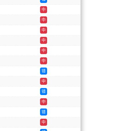
中
中
中
中
中
中
错
中
错
中
错
中