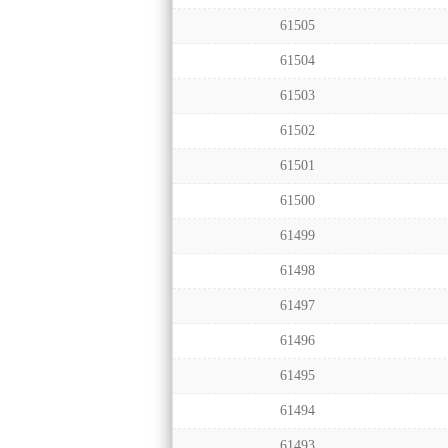
61505
61504
61503
61502
61501
61500
61499
61498
61497
61496
61495
61494
61493