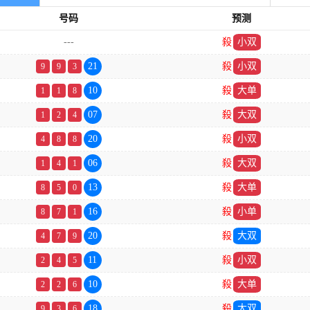
号码
预测
---
殺
小双
21
殺
小双
9
9
3
10
殺
大单
1
1
8
07
殺
大双
1
2
4
20
殺
小双
4
8
8
06
殺
大双
1
4
1
13
殺
大单
8
5
0
16
殺
小单
8
7
1
20
殺
大双
4
7
9
11
殺
小双
2
4
5
10
殺
大单
2
2
6
18
殺
大双
9
3
6