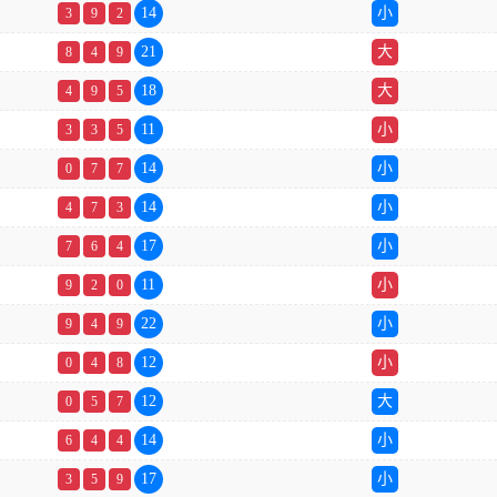
14
小
3
9
2
21
大
8
4
9
18
大
4
9
5
11
小
3
3
5
14
小
0
7
7
14
小
4
7
3
17
小
7
6
4
11
小
9
2
0
22
小
9
4
9
12
小
0
4
8
12
大
0
5
7
14
小
6
4
4
17
小
3
5
9