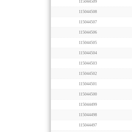
115044509
115044508
115044507
115044506
115044505
115044504
115044503
115044502
115044501
115044500
115044499
115044498
115044497