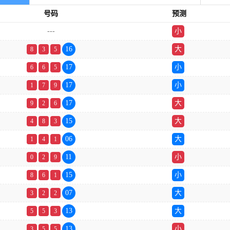
号码
预测
---
小
双
16
大
8
3
5
17
小
6
6
5
17
小
1
7
9
17
大
9
2
6
15
大
4
8
3
06
大
1
4
1
11
小
0
2
9
15
小
8
6
1
07
大
3
2
2
13
大
5
5
3
13
小
3
5
5