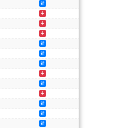
错
中
中
中
错
错
错
中
错
中
错
错
错