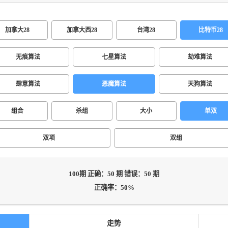
加拿大28
加拿大西28
台湾28
比特币28
无痕算法
七星算法
劫难算法
肆意算法
恶魔算法
天狗算法
组合
杀组
大小
单双
双项
双组
100期 正确：50 期 错误：50 期
正确率：50%
走势