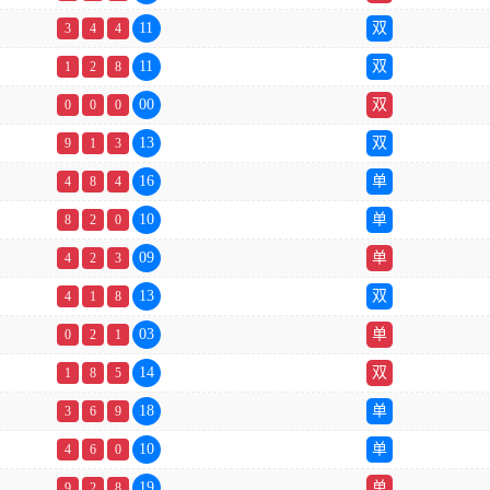
11
双
3
4
4
11
双
1
2
8
00
双
0
0
0
13
双
9
1
3
16
单
4
8
4
10
单
8
2
0
09
单
4
2
3
13
双
4
1
8
03
单
0
2
1
14
双
1
8
5
18
单
3
6
9
10
单
4
6
0
19
单
9
2
8