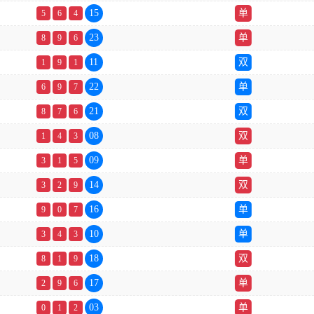
15
单
5
6
4
23
单
8
9
6
11
双
1
9
1
22
单
6
9
7
21
双
8
7
6
08
双
1
4
3
09
单
3
1
5
14
双
3
2
9
16
单
9
0
7
10
单
3
4
3
18
双
8
1
9
17
单
2
9
6
03
单
0
1
2