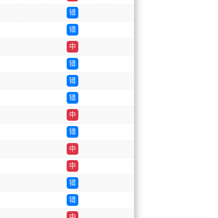
错
错
中
错
错
错
中
错
中
中
错
错
中