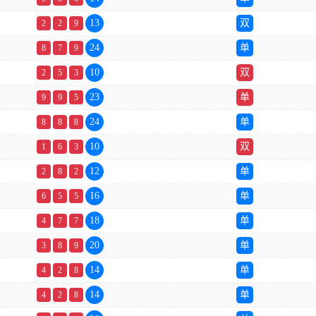
13
双
2
2
9
24
单
8
7
9
10
双
2
5
3
23
单
9
9
5
24
单
8
8
8
10
双
1
6
3
12
单
2
8
2
16
单
6
5
5
18
单
4
7
7
20
单
3
8
9
14
单
4
2
8
14
单
4
2
8