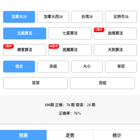
加拿大28
加拿大西28
台湾28
比特币28
无痕算法
七星算法
劫难算法
肆意算法
恶魔算法
天狗算法
组合
杀组
大小
单双
双项
双组
100期 正确：76 期 错误：24 期
正确率：76%
预测
走势
统计