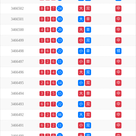
3466502
8
9
7
24
大
双
中
3466501
0
3
0
03
大
单
中
3466500
4
8
8
20
大
单
中
3466499
1
6
6
13
小
双
中
3466498
8
6
8
22
小
单
错
3466497
3
2
6
11
小
单
中
3466496
8
3
4
15
大
双
中
3466495
2
6
6
14
小
双
中
3466494
3
7
5
15
大
单
中
3466493
6
9
7
22
小
双
中
3466492
0
2
6
08
大
双
中
3466491
6
3
2
11
小
双
中