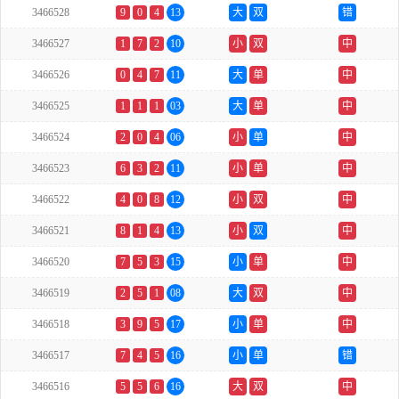
3466528
9
0
4
13
大
双
错
3466527
1
7
2
10
小
双
中
3466526
0
4
7
11
大
单
中
3466525
1
1
1
03
大
单
中
3466524
2
0
4
06
小
单
中
3466523
6
3
2
11
小
单
中
3466522
4
0
8
12
小
双
中
3466521
8
1
4
13
小
双
中
3466520
7
5
3
15
小
单
中
3466519
2
5
1
08
大
双
中
3466518
3
9
5
17
小
单
中
3466517
7
4
5
16
小
单
错
3466516
5
5
6
16
大
双
中