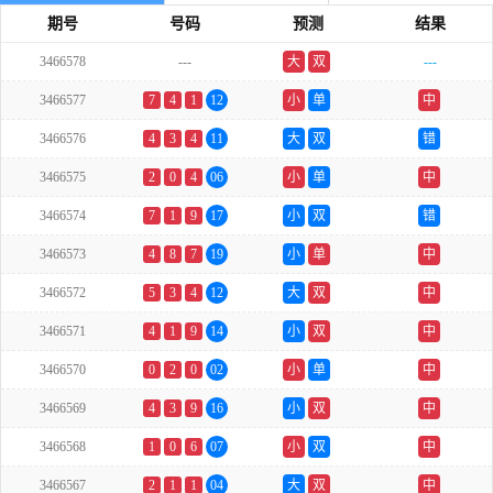
期号
号码
预测
结果
3466578
---
大
双
---
3466577
7
4
1
12
小
单
中
3466576
4
3
4
11
大
双
错
3466575
2
0
4
06
小
单
中
3466574
7
1
9
17
小
双
错
3466573
4
8
7
19
小
单
中
3466572
5
3
4
12
大
双
中
3466571
4
1
9
14
小
双
中
3466570
0
2
0
02
小
单
中
3466569
4
3
9
16
小
双
中
3466568
1
0
6
07
小
双
中
3466567
2
1
1
04
大
双
中