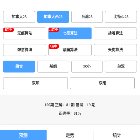
加拿大28
加拿大西28
台湾28
比特币28
无痕算法
七星算法
劫难算法
肆意算法
恶魔算法
天狗算法
组合
杀组
大小
单双
双项
双组
100期 正确：81 期 错误：19 期
正确率：81%
预测
走势
统计