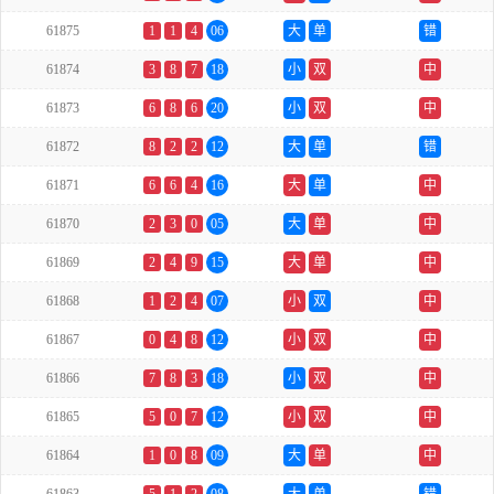
61875
1
1
4
06
大
单
错
61874
3
8
7
18
小
双
中
61873
6
8
6
20
小
双
中
61872
8
2
2
12
大
单
错
61871
6
6
4
16
大
单
中
61870
2
3
0
05
大
单
中
61869
2
4
9
15
大
单
中
61868
1
2
4
07
小
双
中
61867
0
4
8
12
小
双
中
61866
7
8
3
18
小
双
中
61865
5
0
7
12
小
双
中
61864
1
0
8
09
大
单
中