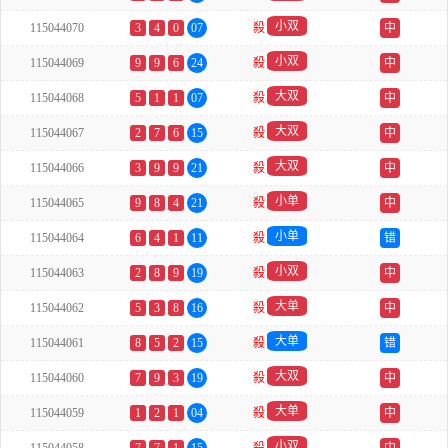
小双
115044070
3
4
0
07
殺
中
小双
115044069
9
9
6
24
殺
中
大双
115044068
5
1
1
07
殺
中
大双
115044067
2
7
6
15
殺
中
大双
115044066
3
9
9
21
殺
中
小单
115044065
9
8
4
21
殺
中
小单
115044064
6
4
1
11
殺
错
小双
115044063
2
8
9
19
殺
中
大单
115044062
5
3
8
16
殺
中
大单
115044061
8
5
2
15
殺
错
大双
115044060
7
9
3
19
殺
中
大单
115044059
1
2
1
04
殺
中
小双