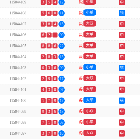
小单
115044109
3
5
4
12
殺
中
小单
115044108
5
6
0
11
殺
错
大双
115044107
3
8
4
15
殺
中
大单
115044106
6
2
1
09
殺
中
大单
115044105
8
8
6
22
殺
中
大单
115044104
2
8
3
13
殺
中
小单
115044103
0
3
6
09
殺
错
大双
115044102
2
9
6
17
殺
中
大单
115044101
4
3
0
07
殺
中
大单
115044100
1
7
9
17
殺
错
小双
115044099
9
3
6
18
殺
中
小单
115044098
7
1
0
08
殺
中
大双
115044097
3
7
0
10
殺
中