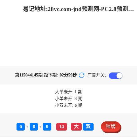
易记地址:28yc.com-jnd预测网-PC2.8预测走势网站
第
115044145
期 距下期:
02
分
59
秒
广告开关：
大单
未开:
1
期
小单
未开:
3
期
小双
未开:
6
期
6
8
0
14
大
双
咪牌
+
+
=
-