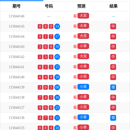
期号
号码
预测
结果
大双
115044146
---
殺
---
大单
115044145
6
8
0
14
殺
中
大双
115044144
9
1
7
17
殺
中
小单
115044143
5
8
6
19
殺
中
大双
115044142
1
3
1
05
殺
中
小单
115044141
8
2
5
15
殺
中
小双
115044140
6
4
9
19
殺
中
小双
115044139
3
0
5
08
殺
错
小单
115044138
7
4
5
16
殺
中
小双
115044137
9
6
8
23
殺
中
小单
115044136
4
7
0
11
殺
错
小单
115044135
6
8
4
18
殺
中