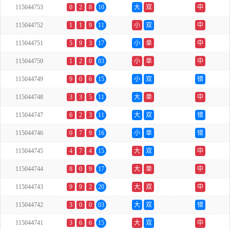
115044753
0
2
8
10
大
双
中
115044752
1
1
9
11
小
双
中
115044751
5
9
3
17
小
单
中
115044750
1
2
0
03
小
单
中
115044749
9
0
6
15
小
双
错
115044748
3
3
5
11
大
单
中
115044747
6
2
3
11
大
双
错
115044746
0
7
9
16
小
单
错
115044745
4
7
4
15
大
双
中
115044744
8
0
9
17
大
单
中
115044743
9
9
2
20
大
双
中
115044742
3
0
0
03
大
双
错
115044741
3
6
6
15
大
双
中