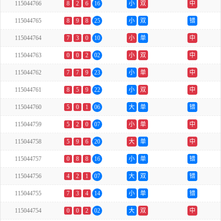
115044766
8
2
6
16
小
双
中
115044765
8
9
8
25
小
双
错
115044764
7
3
0
10
小
单
中
115044763
0
0
2
02
小
双
中
115044762
7
7
9
23
小
单
中
115044761
8
5
9
22
小
双
中
115044760
5
0
1
06
大
单
错
115044759
5
2
0
07
小
单
中
115044758
5
9
6
20
大
单
中
115044757
0
8
8
16
小
单
错
115044756
4
2
1
07
大
双
错
115044755
7
3
4
14
小
单
错
115044754
0
0
2
02
大
双
中