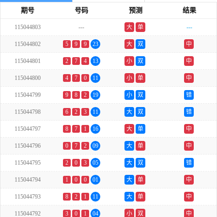
期号
号码
预测
结果
115044803
---
大
单
---
115044802
5
9
9
23
大
双
中
115044801
2
7
4
13
小
双
中
115044800
4
7
0
11
小
单
中
115044799
9
8
2
19
小
双
错
115044798
6
2
3
11
大
双
错
115044797
8
7
1
16
大
单
中
115044796
0
7
2
09
大
单
中
115044795
2
0
3
05
大
双
错
115044794
1
0
0
01
大
单
中
115044793
8
2
1
11
大
单
中
115044792
3
0
1
04
小
双
中