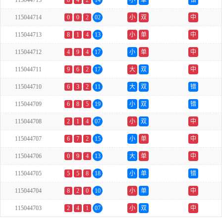
115044715
8
4
2
14
小
单
错
115044714
0
0
2
02
小
双
中
115044713
8
1
4
13
小
单
中
115044712
4
9
4
17
小
单
中
115044711
9
6
2
17
大
双
中
115044710
6
3
2
11
大
双
错
115044709
6
8
5
19
小
双
错
115044708
2
1
4
07
小
双
中
115044707
6
7
2
15
小
单
中
115044706
0
9
4
13
大
单
中
115044705
5
5
8
18
小
单
错
115044704
8
2
0
10
小
单
中
115044703
2
4
1
07
小
双
中