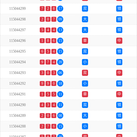
115044299
7
2
8
17
双
错
115044298
2
0
7
09
大
错
115044297
5
4
4
13
大
错
115044296
1
8
6
15
单
中
115044295
6
5
4
15
双
错
115044294
9
7
4
20
小
错
115044293
3
0
3
06
双
中
115044292
9
9
0
18
小
错
115044291
1
5
5
11
单
中
115044290
4
3
4
11
双
错
115044289
2
0
6
08
大
错
115044288
2
7
6
15
小
错