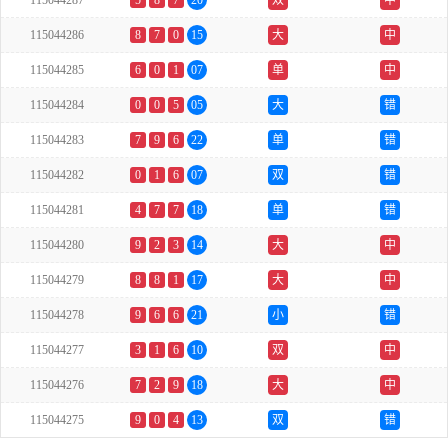
115044287
5
8
7
20
双
中
115044286
8
7
0
15
大
中
115044285
6
0
1
07
单
中
115044284
0
0
5
05
大
错
115044283
7
9
6
22
单
错
115044282
0
1
6
07
双
错
115044281
4
7
7
18
单
错
115044280
9
2
3
14
大
中
115044279
8
8
1
17
大
中
115044278
9
6
6
21
小
错
115044277
3
1
6
10
双
中
115044276
7
2
9
18
大
中
115044275
9
0
4
13
双
错