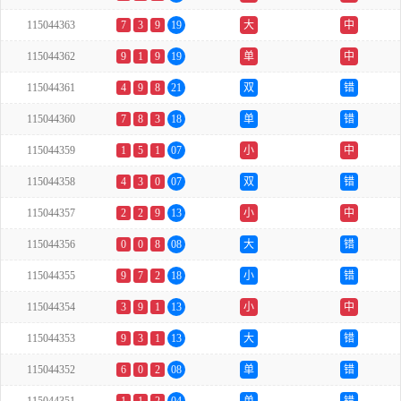
115044363
7
3
9
19
大
中
115044362
9
1
9
19
单
中
115044361
4
9
8
21
双
错
115044360
7
8
3
18
单
错
115044359
1
5
1
07
小
中
115044358
4
3
0
07
双
错
115044357
2
2
9
13
小
中
115044356
0
0
8
08
大
错
115044355
9
7
2
18
小
错
115044354
3
9
1
13
小
中
115044353
9
3
1
13
大
错
115044352
6
0
2
08
单
错