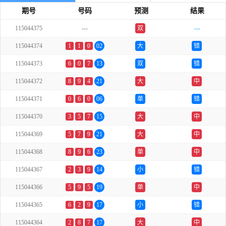
期号
号码
预测
结果
115044375
---
双
---
115044374
1
1
0
02
大
错
115044373
6
0
7
13
双
错
115044372
8
9
4
21
大
中
115044371
0
6
0
06
单
错
115044370
3
5
7
15
大
中
115044369
5
7
9
21
大
中
115044368
8
9
6
23
单
中
115044367
2
3
9
14
小
错
115044366
5
9
5
19
单
中
115044365
6
2
9
17
小
错
115044364
2
8
7
17
大
中