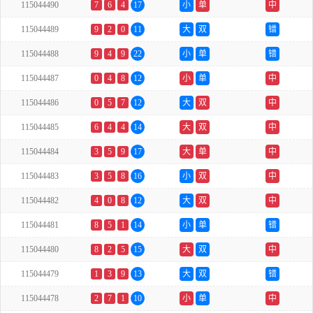
115044490
7
6
4
17
小
单
中
115044489
9
2
0
11
大
双
错
115044488
9
4
9
22
小
单
错
115044487
0
4
8
12
小
单
中
115044486
0
5
7
12
大
双
中
115044485
6
4
4
14
大
双
中
115044484
3
5
9
17
大
单
中
115044483
3
5
8
16
小
双
中
115044482
4
0
8
12
大
双
中
115044481
8
5
1
14
小
单
错
115044480
8
2
5
15
大
双
中
115044479
1
3
9
13
大
双
错
115044478
2
7
1
10
小
单
中