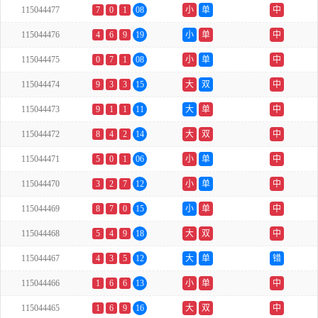
115044477
7
0
1
08
小
单
中
115044476
4
6
9
19
小
单
中
115044475
0
7
1
08
小
单
中
115044474
9
3
3
15
大
双
中
115044473
9
1
1
11
大
单
中
115044472
8
4
2
14
大
双
中
115044471
5
0
1
06
小
单
中
115044470
3
2
7
12
小
单
中
115044469
8
7
0
15
小
单
中
115044468
5
4
9
18
大
双
中
115044467
4
3
5
12
大
单
错
115044466
1
6
6
13
小
单
中
115044465
1
6
9
16
大
双
中