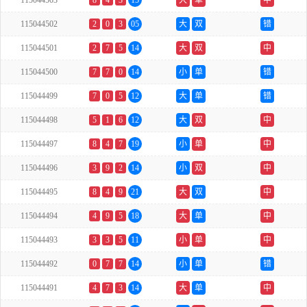
115044503
8
4
3
15
大
单
中
115044502
2
0
3
05
大
双
错
115044501
2
7
5
14
大
双
中
115044500
7
7
0
14
小
单
错
115044499
7
0
5
12
大
单
错
115044498
5
1
6
12
大
双
中
115044497
8
4
7
19
小
单
中
115044496
3
9
2
14
小
双
中
115044495
8
4
9
21
大
双
中
115044494
4
9
5
18
大
单
中
115044493
3
3
5
11
小
单
中
115044492
0
7
7
14
小
单
错
115044491
4
7
3
14
大
单
中