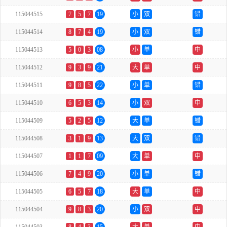
115044515
7
5
7
19
小
双
错
115044514
8
7
4
19
小
双
错
115044513
5
0
3
08
小
单
中
115044512
9
3
9
21
大
单
中
115044511
9
8
5
22
小
单
错
115044510
6
5
3
14
小
双
中
115044509
5
2
5
12
大
单
错
115044508
3
1
9
13
大
双
错
115044507
1
1
7
09
大
单
中
115044506
7
4
9
20
小
单
错
115044505
6
5
7
18
大
单
中
115044504
9
8
3
20
小
双
中