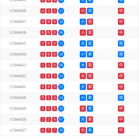
115044439
8
4
4
16
小
单
错
115044438
4
2
5
11
小
双
中
115044437
9
8
9
26
小
双
中
115044436
6
0
0
06
小
双
中
115044435
3
0
8
11
大
双
错
115044434
4
6
8
18
小
单
错
115044433
5
3
0
08
大
双
中
115044432
3
8
5
16
大
双
中
115044431
0
8
3
11
大
单
中
115044430
9
1
4
14
小
单
错
115044429
2
5
9
16
大
单
中
115044428
2
1
4
07
大
单
中
115044427
6
7
7
20
大
单
中