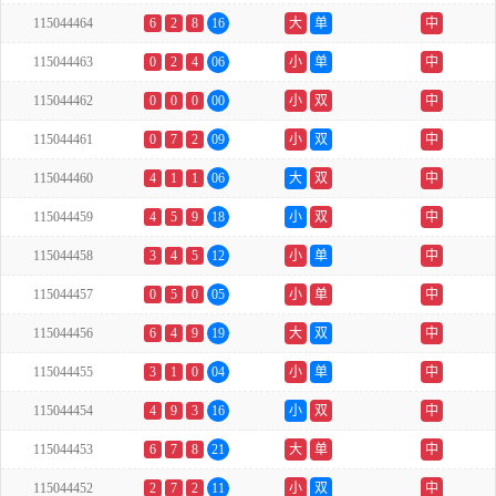
115044464
6
2
8
16
大
单
中
115044463
0
2
4
06
小
单
中
115044462
0
0
0
00
小
双
中
115044461
0
7
2
09
小
双
中
115044460
4
1
1
06
大
双
中
115044459
4
5
9
18
小
双
中
115044458
3
4
5
12
小
单
中
115044457
0
5
0
05
小
单
中
115044456
6
4
9
19
大
双
中
115044455
3
1
0
04
小
单
中
115044454
4
9
3
16
小
双
中
115044453
6
7
8
21
大
单
中
115044452
2
7
2
11
小
双
中