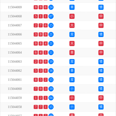
115044069
9
9
6
24
单
错
115044068
5
1
1
07
小
中
115044067
2
7
6
15
大
中
115044066
3
9
9
21
双
错
115044065
9
8
4
21
大
中
115044064
6
4
1
11
单
中
115044063
2
8
9
19
双
错
115044062
5
3
8
16
单
错
115044061
8
5
2
15
双
错
115044060
7
9
3
19
小
错
115044059
1
2
1
04
小
中
115044058
7
7
1
15
小
错