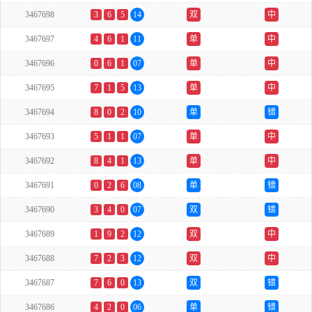
3467698
3
6
5
14
双
中
3467697
4
6
1
11
单
中
3467696
0
6
1
07
单
中
3467695
7
1
5
13
单
中
3467694
8
0
2
10
单
错
3467693
5
1
1
07
单
中
3467692
8
4
1
13
单
中
3467691
0
2
6
08
单
错
3467690
3
4
0
07
双
错
3467689
1
9
2
12
双
中
3467688
7
2
3
12
双
中
3467687
7
6
0
13
双
错
3467686
4
2
0
06
单
错