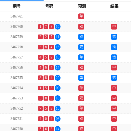
期号
号码
预测
结果
3467761
---
单
---
3467760
1
7
8
16
双
中
3467759
2
2
7
11
双
错
3467758
3
8
4
15
双
错
3467757
4
5
9
18
单
错
3467756
4
6
4
14
双
中
3467755
8
8
4
20
单
错
3467754
1
5
3
09
单
中
3467753
3
8
5
16
双
中
3467752
7
5
3
15
单
中
3467751
4
0
4
08
双
中
3467750
5
6
3
14
双
中