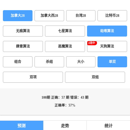
加拿大28
加拿大西28
台湾28
比特币28
无痕算法
七星算法
劫难算法
肆意算法
恶魔算法
天狗算法
组合
杀组
大小
单双
双项
双组
100期 正确：57 期 错误：43 期
正确率：57%
预测
走势
统计