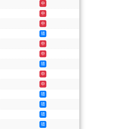
中
中
中
错
中
中
错
中
中
错
错
错
错