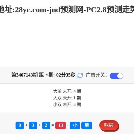
址:28yc.com-jnd预测网-PC2.8预测
第
3467143
期 距下期:
02
分
35
秒
广告开关：
大单
未开:
4
期
大双
未开:
1
期
小双
未开:
3
期
8
+
3
+
2
=
13
-
小
单
咪牌