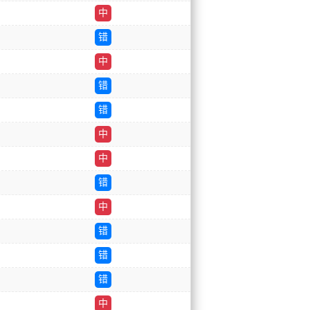
中
错
中
错
错
中
中
错
中
错
错
错
中