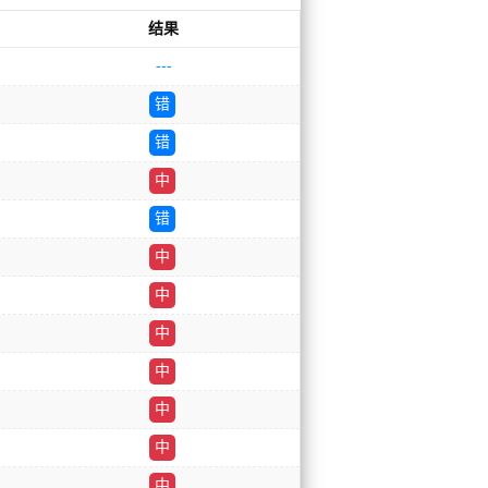
结果
---
错
错
中
错
中
中
中
中
中
中
中