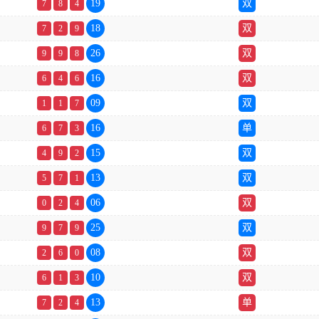
19
双
7
8
4
18
双
7
2
9
26
双
9
9
8
16
双
6
4
6
09
双
1
1
7
16
单
6
7
3
15
双
4
9
2
13
双
5
7
1
06
双
0
2
4
25
双
9
7
9
08
双
2
6
0
10
双
6
1
3
13
单
7
2
4