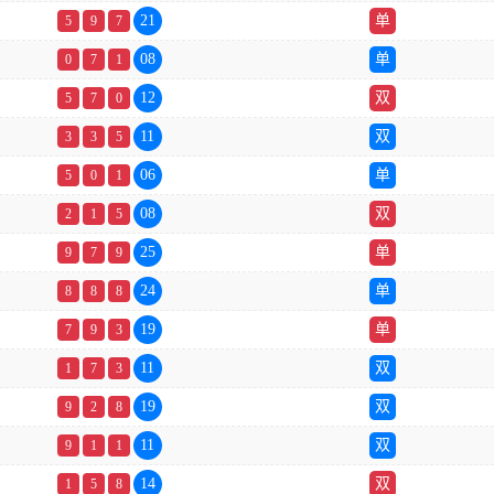
21
单
5
9
7
08
单
0
7
1
12
双
5
7
0
11
双
3
3
5
06
单
5
0
1
08
双
2
1
5
25
单
9
7
9
24
单
8
8
8
19
单
7
9
3
11
双
1
7
3
19
双
9
2
8
11
双
9
1
1
14
双
1
5
8