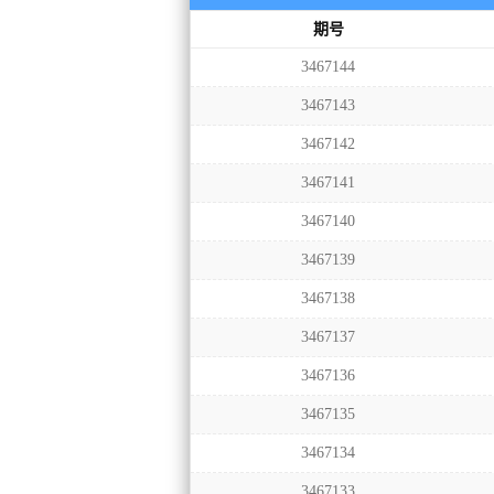
期号
3467144
3467143
3467142
3467141
3467140
3467139
3467138
3467137
3467136
3467135
3467134
3467133