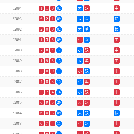
62094
1
1
0
02
大
双
中
62093
6
2
1
09
大
双
错
62092
2
0
0
02
大
单
错
62091
1
5
3
09
小
双
中
62090
2
8
4
14
小
双
中
62089
1
9
3
13
大
单
中
62088
2
0
9
11
小
双
中
62087
4
8
3
15
小
单
中
62086
5
7
4
16
小
双
中
62085
6
9
5
20
大
双
中
62084
6
0
3
09
大
双
错
62083
0
7
4
11
小
双
中