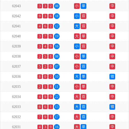
62043
3
3
2
08
小
单
中
62042
9
3
6
18
小
双
中
62041
4
6
2
12
大
双
中
62040
3
7
9
19
大
单
中
62039
3
4
9
16
小
双
中
62038
2
5
1
08
小
单
中
62037
5
2
0
07
小
双
中
62036
8
0
2
10
大
单
错
62035
2
1
8
11
小
单
中
62034
4
9
9
22
大
双
中
62033
6
6
1
13
大
双
错
62032
7
9
1
17
大
双
中
62031
4
3
9
16
大
单
中