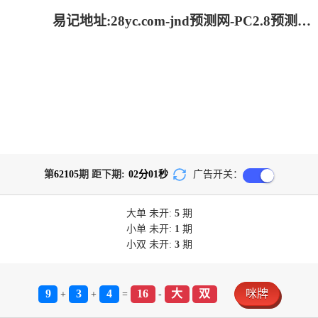
易记地址:28yc.com-jnd预测网-PC2.8预测走势网站
第
62105
期 距下期:
02
分
00
秒
广告开关：
大单
未开:
5
期
小单
未开:
1
期
小双
未开:
3
期
9
3
4
16
大
双
咪牌
+
+
=
-