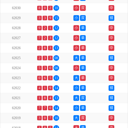
62030
8
0
2
10
小
双
中
62029
3
3
9
15
小
双
错
62028
9
2
1
12
小
单
中
62027
7
2
3
12
小
单
中
62026
2
8
3
13
小
单
中
62025
2
3
3
08
大
单
错
62024
5
3
0
08
小
单
中
62023
0
6
5
11
大
单
中
62022
4
1
9
14
小
单
错
62021
1
8
4
13
大
双
错
62020
7
7
0
14
小
单
错
62019
3
0
7
10
大
双
中