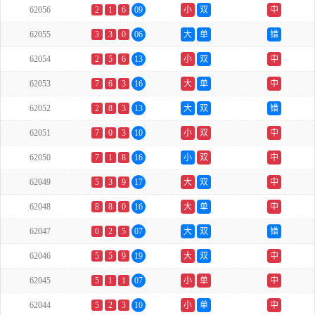
62056
2
1
6
09
小
双
中
62055
3
3
0
06
大
单
错
62054
2
5
6
13
小
双
中
62053
7
6
3
16
大
单
中
62052
2
8
3
13
大
双
错
62051
7
0
3
10
小
双
中
62050
7
1
8
16
小
双
中
62049
5
3
9
17
大
双
中
62048
8
8
0
16
大
单
中
62047
0
2
5
07
大
双
错
62046
5
5
9
19
大
双
中
62045
5
1
1
07
小
单
中
62044
5
2
3
10
小
单
中