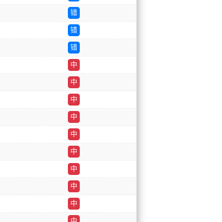
错
错
错
中
中
中
中
中
中
中
中
中
中