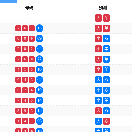
号码
预测
---
大
单
15
大
单
2
6
7
09
小
双
0
0
9
04
小
单
2
0
2
22
大
单
7
6
9
10
小
单
4
1
5
07
大
双
0
4
3
19
小
双
6
7
6
14
小
单
7
4
3
15
大
双
3
9
3
06
大
双
1
4
1
10
大
单
1
3
6