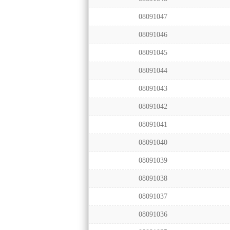
08091047
08091046
08091045
08091044
08091043
08091042
08091041
08091040
08091039
08091038
08091037
08091036