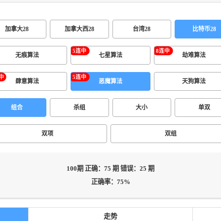
加拿大28
加拿大西28
台湾28
比特币28
无痕算法
七星算法
劫难算法
肆意算法
恶魔算法
天狗算法
组合
杀组
大小
单双
双项
双组
100期 正确：75 期 错误：25 期
正确率：75%
走势