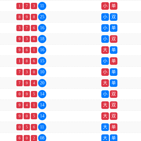
11
小
单
1
7
3
25
小
双
8
9
8
16
小
单
3
7
6
18
小
双
9
3
6
16
大
单
9
6
1
15
小
单
1
8
6
10
小
单
7
3
0
20
大
单
7
9
4
14
小
双
0
9
5
14
大
双
9
4
1
14
大
双
9
0
5
11
大
单
0
5
6
08
大
单
6
0
2