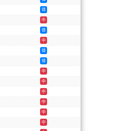
错
中
错
中
错
错
中
中
中
中
中
中