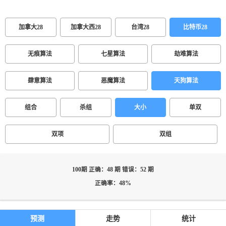
加拿大28
加拿大西28
台湾28
比特币28
无痕算法
七星算法
劫难算法
肆意算法
恶魔算法
天狗算法
组合
杀组
大小
单双
双项
双组
100期 正确：48 期 错误：52 期
正确率：48%
预测
走势
统计