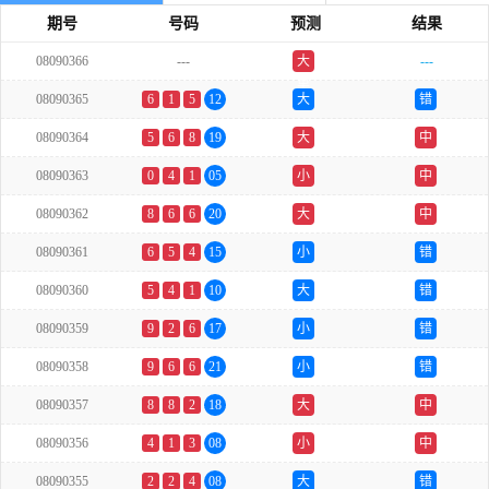
期号
号码
预测
结果
08090366
---
大
---
单
08090365
6
1
5
12
大
错
08090364
5
6
8
19
大
中
08090363
0
4
1
05
小
中
08090362
8
6
6
20
大
中
08090361
6
5
4
15
小
错
08090360
5
4
1
10
大
错
08090359
9
2
6
17
小
错
08090358
9
6
6
21
小
错
08090357
8
8
2
18
大
中
08090356
4
1
3
08
小
中
08090355
2
2
4
08
大
错