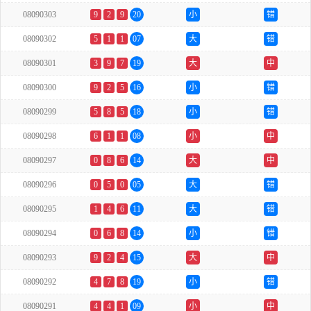
08090303
9
2
9
20
小
错
08090302
5
1
1
07
大
错
08090301
3
9
7
19
大
中
08090300
9
2
5
16
小
错
08090299
5
8
5
18
小
错
08090298
6
1
1
08
小
中
08090297
0
8
6
14
大
中
08090296
0
5
0
05
大
错
08090295
1
4
6
11
大
错
08090294
0
6
8
14
小
错
08090293
9
2
4
15
大
中
08090292
4
7
8
19
小
错
08090291
4
4
1
09
小
中