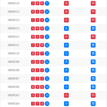
08090316
1
8
8
17
大
中
08090315
9
1
6
16
大
中
08090314
7
2
3
12
小
中
08090313
4
0
9
13
大
错
08090312
9
2
1
12
小
中
08090311
7
6
9
22
小
错
08090310
8
8
7
23
小
错
08090309
2
6
4
12
大
错
08090308
9
1
1
11
大
错
08090307
3
7
2
12
大
错
08090306
8
4
6
18
小
错
08090305
3
5
2
10
小
中
08090304
5
7
4
16
小
错