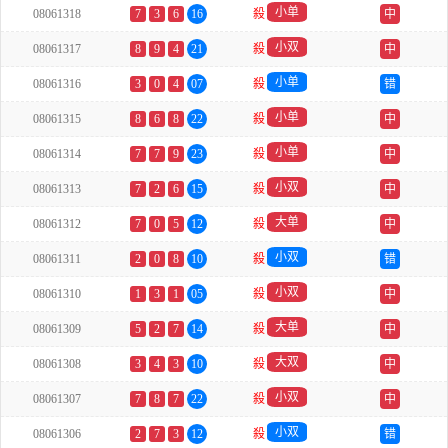
小单
08061318
7
3
6
16
殺
中
小双
08061317
8
9
4
21
殺
中
小单
08061316
3
0
4
07
殺
错
小单
08061315
8
6
8
22
殺
中
小单
08061314
7
7
9
23
殺
中
小双
08061313
7
2
6
15
殺
中
大单
08061312
7
0
5
12
殺
中
小双
08061311
2
0
8
10
殺
错
小双
08061310
1
3
1
05
殺
中
大单
08061309
5
2
7
14
殺
中
大双
08061308
3
4
3
10
殺
中
小双
08061307
7
8
7
22
殺
中
小双
08061306
2
7
3
12
殺
错