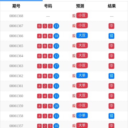
期号
号码
预测
结果
小双
08061368
---
殺
---
小双
08061367
6
5
2
13
殺
中
大双
08061366
4
8
6
18
殺
错
大双
08061365
0
9
6
15
殺
中
大双
08061364
0
8
4
12
殺
中
小双
08061363
5
7
5
17
殺
中
大单
08061362
8
9
8
25
殺
错
大单
08061361
4
2
5
11
殺
中
大双
08061360
2
4
5
11
殺
中
小双
08061359
4
7
9
20
殺
中
小单
08061358
4
3
4
11
殺
错
大单
08061357
9
2
5
16
殺
中