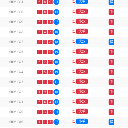
大单
08061331
6
8
9
23
殺
错
大双
08061330
0
8
7
15
殺
中
小双
08061329
5
1
1
07
殺
中
大单
08061328
3
4
3
10
殺
中
大双
08061327
3
7
8
18
殺
错
大双
08061326
9
1
9
19
殺
中
大双
08061325
6
2
2
10
殺
中
大双
08061324
9
5
5
19
殺
中
小双
08061323
8
1
2
11
殺
中
小双
08061322
1
9
8
18
殺
中
小双
08061321
5
6
4
15
殺
中
大单
08061320
0
3
2
05
殺
中
小单
08061319
1
1
5
07
殺
错