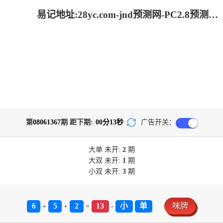
易记地址:28yc.com-jnd预测网-PC2.8预测走势网站
第
08061367
期 距下期:
00
分
13
秒
广告开关：
大单
未开:
2
期
大双
未开:
1
期
小双
未开:
3
期
6
5
2
13
小
单
咪牌
+
+
=
-