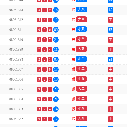
08061344
4
7
3
14
殺
错
大双
08061343
5
2
9
16
殺
错
大单
08061342
4
4
4
12
殺
中
小双
08061341
0
0
6
06
殺
错
小单
08061340
8
9
7
24
殺
中
大双
08061339
7
0
4
11
殺
中
小单
08061338
2
2
1
05
殺
错
小单
08061337
5
4
8
17
殺
中
小双
08061336
9
2
7
18
殺
中
大单
08061335
9
6
7
22
殺
中
小单
08061334
9
9
3
21
殺
中
小双
08061333
3
7
4
14
殺
中
大双
08061332
9
6
2
17
殺
中