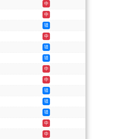
中
中
错
中
错
错
中
中
错
错
错
中
中