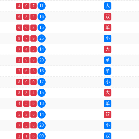
11
大
4
0
7
16
双
6
8
2
15
单
6
6
3
25
小
9
7
9
14
大
7
4
3
20
单
2
9
9
16
单
7
6
3
17
小
8
9
0
15
大
8
3
4
18
单
4
5
9
14
双
5
3
6
20
小
7
5
8
09
双
2
1
6