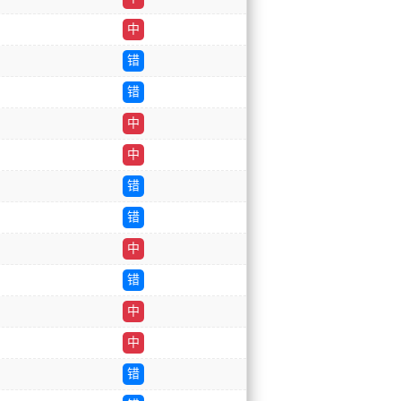
中
错
错
中
中
错
错
中
错
中
中
错