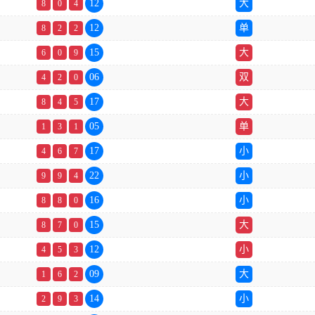
12
大
8
0
4
12
单
8
2
2
15
大
6
0
9
06
双
4
2
0
17
大
8
4
5
05
单
1
3
1
17
小
4
6
7
22
小
9
9
4
16
小
8
8
0
15
大
8
7
0
12
小
4
5
3
09
大
1
6
2
14
小
2
9
3