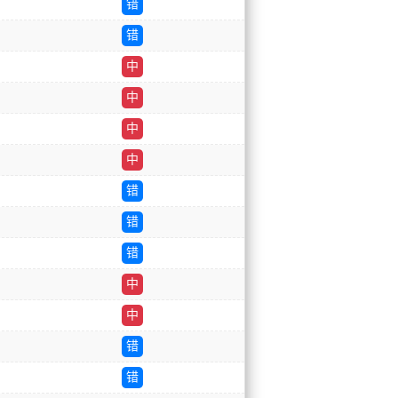
错
错
中
中
中
中
错
错
错
中
中
错
错