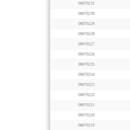
08070231
08070230
08070229
08070228
08070227
08070226
08070225
08070224
08070223
08070222
08070221
08070220
08070219