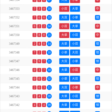
3467354
5
2
0
07
大双
小单
中
3467353
7
3
0
10
小双
大单
中
3467352
7
6
6
19
大双
小单
错
3467351
0
2
2
04
小双
大单
中
3467350
5
8
8
21
大单
小双
中
3467349
2
4
8
14
大单
小双
错
3467348
7
2
1
10
小单
大双
错
3467347
5
9
7
21
大双
小单
错
3467346
0
3
7
10
大单
小双
中
3467345
0
0
2
02
小单
大双
错
3467344
2
6
3
11
大双
小单
中
3467343
2
4
3
09
大单
小双
错
3467342
4
1
4
09
大单
小双
错