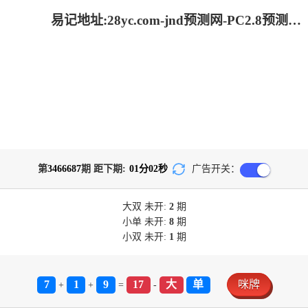
易记地址:28yc.com-jnd预测网-PC2.8预测走势网站
第
3466687
期 距下期:
01
分
02
秒
广告开关：
大双
未开:
2
期
小单
未开:
8
期
小双
未开:
1
期
7
1
9
17
大
单
咪牌
+
+
=
-