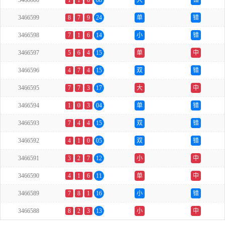
3466600
1
1
6
08
大
错
3466599
8
7
9
24
单
错
3466598
7
1
6
14
小
错
3466597
5
6
4
15
单
中
3466596
4
7
4
15
双
错
3466595
7
7
3
17
大
中
3466594
1
0
3
04
单
错
3466593
7
4
4
15
双
错
3466592
4
1
0
05
双
错
3466591
3
2
7
12
小
中
3466590
4
1
6
11
单
中
3466589
7
8
1
16
小
错
3466588
8
2
3
13
小
中