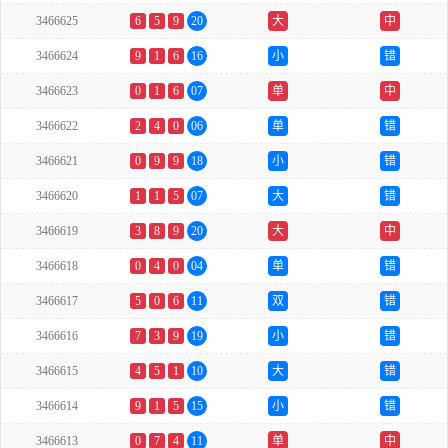
3466625
6
5
9
20
大
中
3466624
9
1
6
16
小
错
3466623
0
1
6
07
单
中
3466622
2
4
0
06
单
错
3466621
0
9
9
18
小
错
3466620
1
1
5
07
大
错
3466619
3
8
9
20
大
中
3466618
0
4
0
04
单
错
3466617
5
0
6
11
双
错
3466616
7
3
9
19
小
错
3466615
4
5
1
10
大
错
3466614
9
1
5
15
小
错
3466613
0
7
4
11
单
中