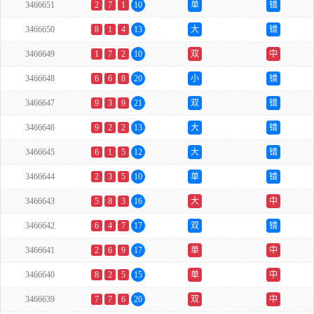
3466651
2
7
1
10
单
错
3466650
8
1
4
13
大
错
3466649
1
7
2
10
双
中
3466648
6
6
8
20
小
错
3466647
9
3
9
21
双
错
3466646
9
2
2
13
大
错
3466645
6
1
5
12
大
错
3466644
2
3
5
10
单
错
3466643
5
8
3
16
大
中
3466642
6
4
7
17
双
错
3466641
2
6
9
17
单
中
3466640
8
2
5
15
单
中
3466639
7
7
6
20
双
中