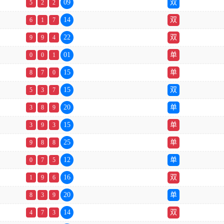
09
双
5
2
2
14
双
6
1
7
22
双
9
9
4
01
单
0
0
1
15
单
8
7
0
15
双
5
3
7
20
单
3
8
9
15
单
3
9
3
25
单
9
8
8
12
单
0
7
5
16
双
1
9
6
20
单
8
3
9
14
双
4
7
3