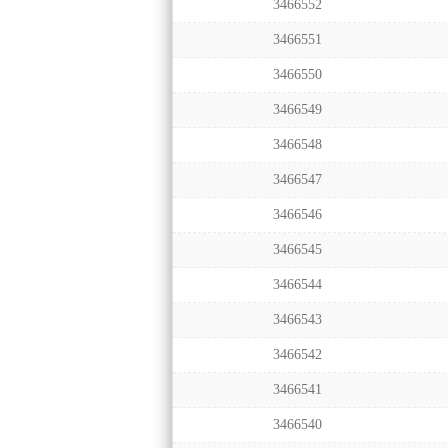
3466552
3466551
3466550
3466549
3466548
3466547
3466546
3466545
3466544
3466543
3466542
3466541
3466540