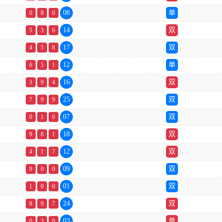
08
单
0
8
0
14
双
5
3
6
17
双
4
5
8
12
单
6
5
1
16
双
3
9
4
25
双
7
9
9
07
双
0
1
6
18
双
9
8
1
12
双
4
1
7
09
双
9
0
0
01
双
1
0
0
24
双
8
9
7
03
单
0
3
0