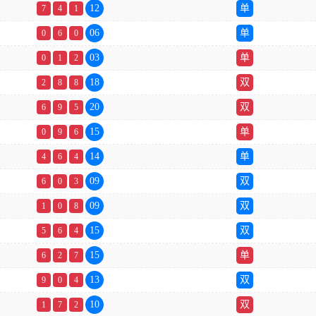
12
单
7
4
1
06
单
0
6
0
03
单
0
1
2
18
双
2
8
8
20
双
6
9
5
15
单
0
9
6
14
单
4
6
4
09
双
6
0
3
09
双
1
0
8
15
双
5
6
4
15
单
6
2
7
13
双
9
0
4
10
双
1
7
2