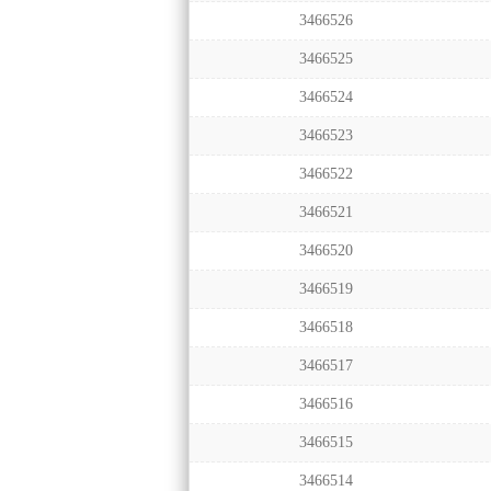
3466526
3466525
3466524
3466523
3466522
3466521
3466520
3466519
3466518
3466517
3466516
3466515
3466514