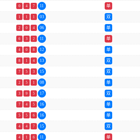
11
单
0
4
7
03
双
1
1
1
06
单
2
0
4
11
单
6
3
2
12
单
4
0
8
13
双
8
1
4
15
双
7
5
3
08
单
2
5
1
17
双
3
9
5
16
单
7
4
5
16
单
5
5
6
15
双
4
4
7
11
单
4
1
6