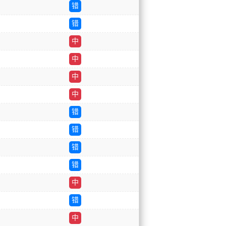
错
错
中
中
中
中
错
错
错
错
中
错
中