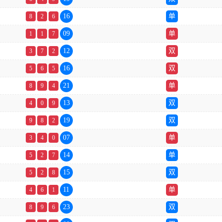
16
单
8
2
6
09
单
1
1
7
12
双
3
7
2
16
双
5
6
5
21
单
8
9
4
13
双
4
0
9
19
双
9
8
2
07
单
3
4
0
14
单
5
2
7
15
双
5
2
8
11
单
4
6
1
23
双
8
9
6