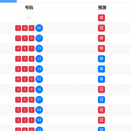
号码
预测
---
单
06
双
2
0
4
17
单
7
1
9
19
单
4
8
7
12
单
5
3
4
14
单
4
1
9
02
单
0
2
0
16
双
4
3
9
07
双
1
0
6
04
双
2
1
1
04
双
1
2
1
19
双
6
4
9